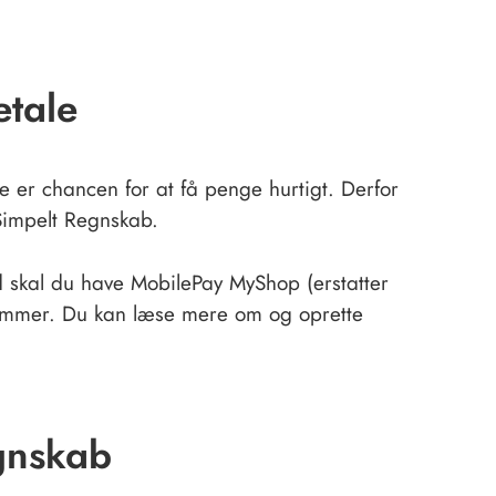
etale
rre er chancen for at få penge hurtigt. Derfor
 Simpelt Regnskab.
d skal du have MobilePay MyShop (erstatter
nummer. Du kan læse mere om og oprette
gnskab